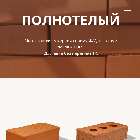
ПОЛНОТЕЛЫЙ
Мы отправляем кирпич своими Ж/Д-вагонами
по РФ и СНГ!
Доставка без переплат ТК.
Кирпич керамический
Кирпич керамический
рядовой полнотелый
рядовой полнотелый
одинарный (1НФ)
одинарный с