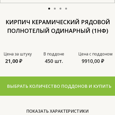
Цена за штуку
В поддоне
Цена с поддоном
21,00
₽
450 шт.
9910,00
₽
ВЫБРАТЬ КОЛИЧЕСТВО ПОДДОНОВ И КУПИТЬ
Водопоглощение (%)
14-15
Класс средней плотности
2,0
Размер (мм)
250х120х65
Размер поддона (мм)
1300x750
Теплопроводность
0,55
(Вт)
Морозостойкость (F)
35-50
Формат (NF)
1
Вес (кг)
3,3
ПОКАЗАТЬ ХАРАКТЕРИСТИКИ
ГОСТ
530-2012