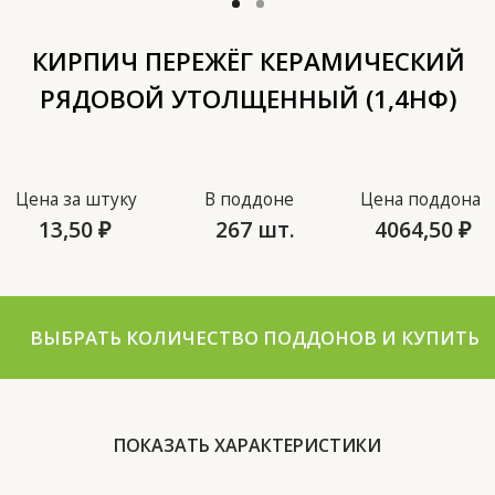
Цена за штуку
В поддоне
Цена поддона
13,50
₽
267 шт.
4064,50
₽
ВЫБРАТЬ КОЛИЧЕСТВО ПОДДОНОВ И КУПИТЬ
Водопоглощение (%)
16
Класс средней плотности
2,0
Размер (мм)
250х120х88
Размер поддона (мм)
1300x750
Теплопроводность
0,55
(Вт)
Морозостойкость (F)
35-50
Формат (NF)
1,4
Вес (кг)
4,7
ПОКАЗАТЬ ХАРАКТЕРИСТИКИ
ГОСТ
530-2012
Марка (м)
М150-200