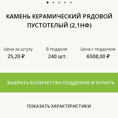
Цена за штуку
В поддоне
Цена с поддоном
25,20
₽
240 шт.
6508,00
₽
ВЫБРАТЬ КОЛИЧЕСТВО ПОДДОНОВ И КУПИТЬ
Водопоглощение (%)
15
Класс средней плотности
1,2
Пустотность (%)
37
Размер (мм)
250х120х140
Размер поддона (мм)
1250x750
Теплопроводность
0,26
(Вт)
Морозостойкость (F)
35-50
Формат (NF)
2,1
ПОКАЗАТЬ ХАРАКТЕРИСТИКИ
Вес (кг)
4,8
ГОСТ
530-2012